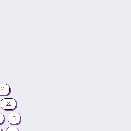
⌘
⌧
⌸