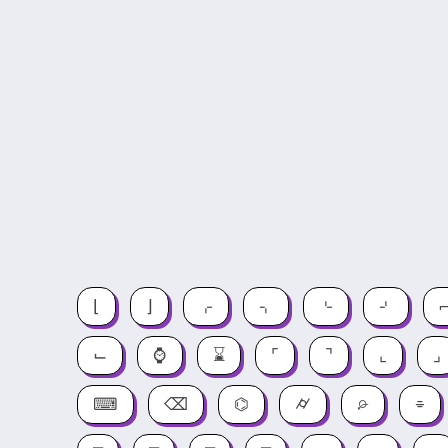
⌊
⌋
⌌
⌍
⌎
⌏
⌙
⌚
⌛
⌜
⌝
⌞
⌟
⌨
⌫
⌬
⌭
⌮
⌯