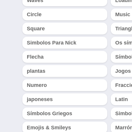
Waves
Loadi
Circle
Music
Square
Triang
Simbolos Para Nick
Os sí
Flecha
Símbo
plantas
Jogos
Numero
Fracci
japoneses
Latin
Símbolos Griegos
Simbol
Emojis & Smileys
Marró