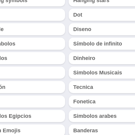
ng symbols
Hanging stars
Dot
le
Diseno
mbolos
Símbolo de infinito
los
Dinheiro
Simbolos Musicais
ón
Tecnica
Fonetica
os Egipcios
Simbolos arabes
n Emojis
Banderas