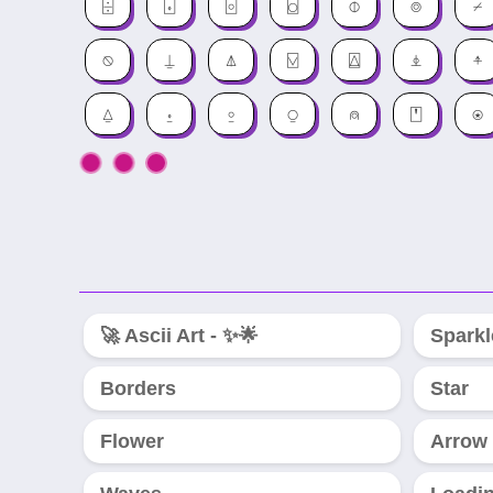
⌹
⌺
⌻
⌼
⌽
⌾
⌿
⍉
⍊
⍋
⍌
⍍
⍎
⍏
⍙
⍚
⍛
⍜
⍝
⍞
⍟
🚀 Ascii Art - ✨🌟
Sparkl
Borders
Star
Flower
Arrow