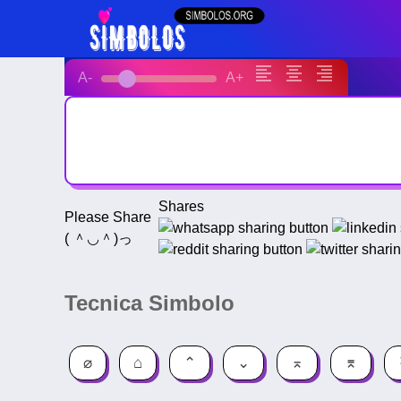
format_align_left
format_align_center
format_align_right
A-
A+
Shares
Please Share
( ＾◡＾)っ
Tecnica Simbolo
⌀
⌂
⌃
⌄
⌅
⌆