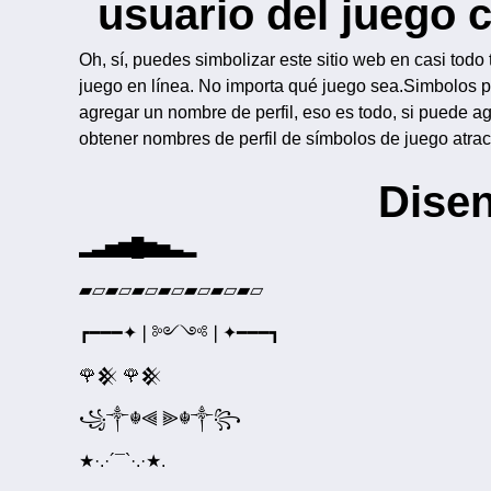
usuario del juego
Oh, sí, puedes simbolizar este sitio web en casi todo
juego en línea. No importa qué juego sea.Simbolos pa
agregar un nombre de perfil, eso es todo, si puede a
obtener nombres de perfil de símbolos de juego atrac
Disen
▂▃▅▆█▆▅▃▂
▰▱▰▱▰▱▰▱▰▱▰▱▰▱
┏━━━✦❘༻༺❘✦━━━┓
🌹𒆜 🌹𒆜
꧁༒☬⫷ ⫸☬༒꧂
★·.·´¯`·.·★.