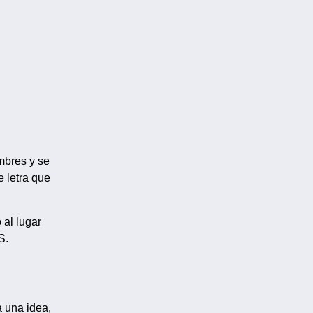
mbres y se
 letra que
 al lugar
S.
a una idea,