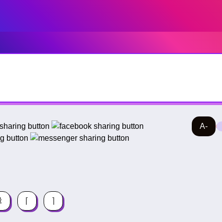
A-
⌇
⌈
⌉