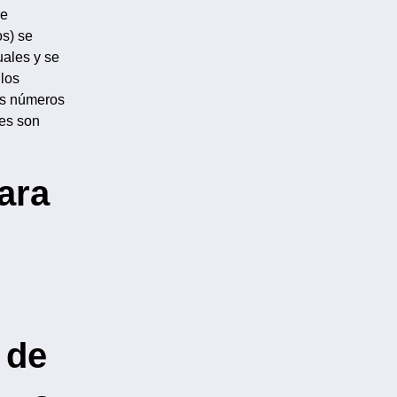
re
os) se
uales y se
 los
os números
les son
ara
 de