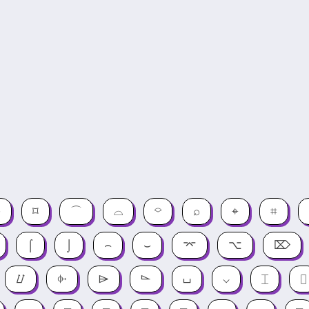
⌐
⌑
⌒
⌓
⌔
⌕
⌖
⌗
⌠
⌡
⌢
⌣
⌤
⌥
⌦
⌰
⌱
⌲
⌳
⌴
⌵
⌶
⌷