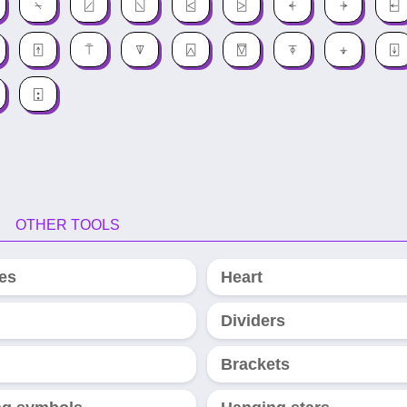
⍀
⍁
⍂
⍃
⍄
⍅
⍆
⍇
⍐
⍑
⍒
⍓
⍔
⍕
⍖
⍗
⍠
OTHER TOOLS
es
Heart
Dividers
Brackets