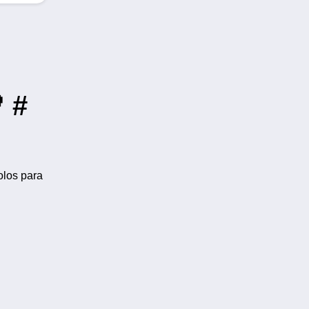
 #
olos para