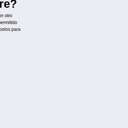
re?
er otro
permitido
mbolos para